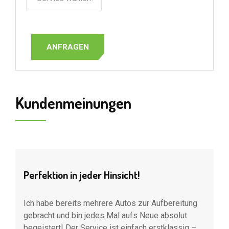
Kundenmeinungen
Perfektion in jeder Hinsicht!
5

Ich habe bereits mehrere Autos zur Aufbereitung
I
gebracht und bin jedes Mal aufs Neue absolut
A
begeistert! Der Service ist einfach erstklassig –
A